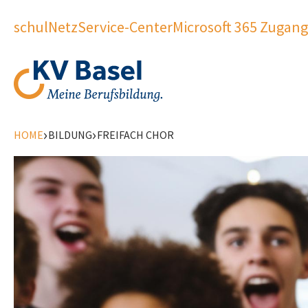
schulNetz
Service-Center
Microsoft 365 Zugang
›
›
HOME
BILDUNG
FREIFACH CHOR