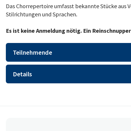
Das Chorrepertoire umfasst bekannte Stücke aus 
Stilrichtungen und Sprachen.
Es ist keine Anmeldung nötig. Ein Reinschnupper
Teilnehmende
Das Angebot richtet sich an Lernende aus allen A
Details
Beginn: Montag, 18. August 2025
Zeit: Montag, 17.45 Uhr - 18.45 Uhr
Ort: Schulgebäude (WKL-147), Zimmer 010 (
es fallen keine Kosten an