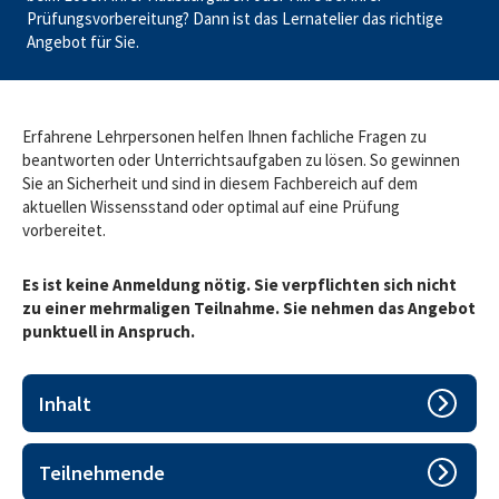
Prüfungsvorbereitung? Dann ist das Lernatelier das richtige
Angebot für Sie.
Erfahrene Lehrpersonen helfen Ihnen fachliche Fragen zu
beantworten oder Unterrichtsaufgaben zu lösen. So gewinnen
Sie an Sicherheit und sind in diesem Fachbereich auf dem
aktuellen Wissensstand oder optimal auf eine Prüfung
vorbereitet.
Es ist keine Anmeldung nötig. Sie verpflichten sich nicht
zu einer mehrmaligen Teilnahme. Sie nehmen das Angebot
punktuell in Anspruch.
Inhalt
Sie erhalten eine bessere Unterstützung der
Fachlehrpersonen, wenn Sie gut vorbereitet in das
Teilnehmende
Lernatelier kommen. Das heisst, Sie haben Ihre Unterlagen