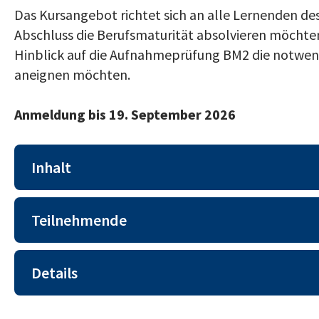
Das Kursangebot richtet sich an alle Lernenden de
Abschluss die Berufsmaturität absolvieren möchten 
Hinblick auf die Aufnahmeprüfung BM2 die notwe
aneignen möchten.
Anmeldung bis 19. September 2026
Inhalt
Ziel ist der Erwerb der notwendigen mathematisc
Teilnehmende
Aufnahmeprüfung BM 2. Folgende Themen werd
EFZ-Lernende ab dem 5./6. Semester (unabhängi
Algebra
Details
gewählten Option) sowie Interessierte, welche 
Einfache algebraische Term-Umformungen
möchten.
Der Kurs beinhaltet ca. 20 Doppellektionen
Parameter-Terme mit Zahlen auswerten