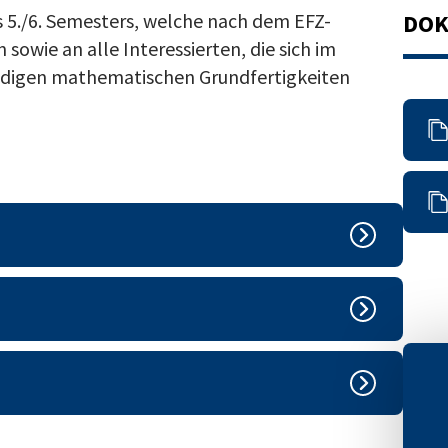
s 5./6. Semesters, welche nach dem EFZ-
DO
sowie an alle Interessierten, die sich im
ndigen mathematischen Grundfertigkeiten
hen Grundfertigkeiten für die
en behandelt:
g des gewählten Wahlpflichtfachs und der
sich auf die Aufnahmeprüfung BM2 vorbereiten