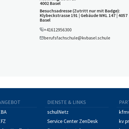
4002 Basel
Besuchsadresse (Zutritt nur mit Badge):
Klybeckstrasse 191 | Gebäude WKL 147 | 4057
Basel
+41612956300
berufsfachschule@kvbasel.schule
ANGEBOT
DIENSTE & LINKS
PAR
EBA
schulNetz
kfmv
EFZ
Service Center ZenDesk
kv p