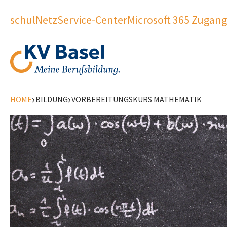
schulNetz
Service-Center
Microsoft 365 Zugang
›
›
HOME
BILDUNG
VORBEREITUNGSKURS MATHEMATIK