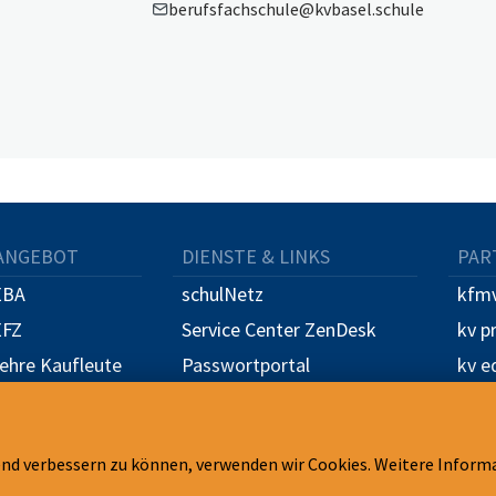
berufsfachschule@kvbasel.schule
ANGEBOT
DIENSTE & LINKS
PAR
EBA
schulNetz
kfmv
EFZ
Service Center ZenDesk
kv p
Lehre Kaufleute
Passwortportal
kv e
Lehrfirmenportal
luss für
Lehrfirmenregistrierung
e
end verbessern zu können, verwenden wir Cookies. Weitere Informa
MS Office 365
rität BM 1