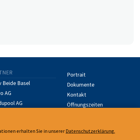
TNER
Portrait
 Beide Basel
Dokumente
ro AG
Kontakt
dupool AG
Öffnungszeiten
Stellen
tionen erhalten Sie in unserer
Datenschutzerklärung.
Qualitätsmanagement
KONTAKT