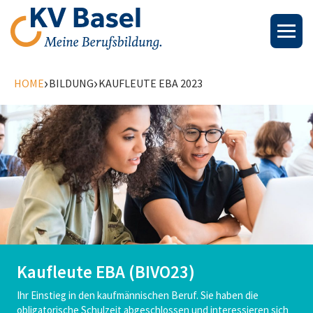
›
›
HOME
BILDUNG
KAUFLEUTE EBA 2023
Kaufleute EBA (BIVO23)
Ihr Einstieg in den kaufmännischen Beruf. Sie haben die
obligatorische Schulzeit abgeschlossen und interessieren sich