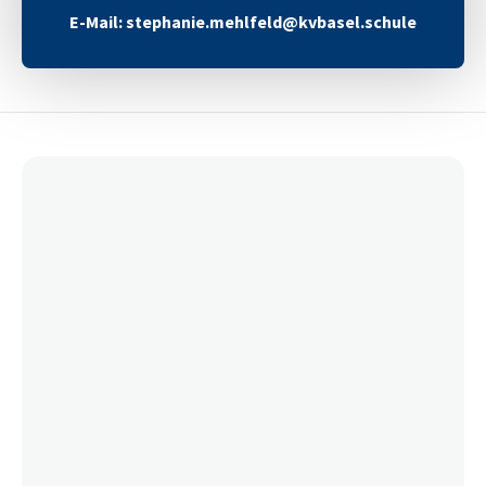
dem Kurs.
E-Mail: stephanie.mehlfeld@kvbasel.schule
**Abmeldung und Ausschluss **
Für Abmeldungen oder Ausschluss in einem laufenden
Semester wird eine Kostenpauschale von CHF 50.– in
Rechnung gestellt. Abmeldungen werden per E-Mail mit der
Berufsbildnerin oder dem Berufsbildner im Cc entgegen
genommen.