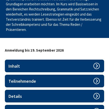
Grundlagen erarbeiten möchten. Im Kurs wird Basiswissen in
den Bereichen Rechtschreibung, Grammatik und Satzzeichen
wiederholt, es werden Lesestrategien eingeübt und das
Textverständnis trainiert. Ebenso ist Zeit für die Verbesserung
der Schreibkompetenz und für das Thema Reden /
Präsentieren.
Anmeldung bis 19. September 2026
Inhalt
Ziel ist die Verbesserung der sprachlichen Fertigkeiten,
welche in den Handlungskompetenzen EBA und EFZ
Teilnehmende
benötigt werden. Der Lernförderkurs Deutsch ist ein Kurs
Lernende, die nach BiVo23 ihre Ausbildung gestartet haben,
mit fixen Lerninhalten, die für alle Teilnehmenden identisch
können am Lernförderkurs Deutsch teilnehmen.
sind.
Details
EBA und EFZ: grundlegende Sprachthemen: 1. bis 4.
Der Kurs startet nach den Herbstferien
Lesen/Textverständnis, Wortschatz und Stilistik,
Semester.