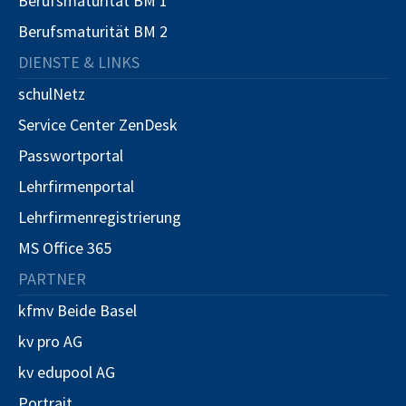
Berufsmaturität BM 1
Berufsmaturität BM 2
DIENSTE & LINKS
schulNetz
Service Center ZenDesk
Passwortportal
Lehrfirmenportal
Lehrfirmenregistrierung
MS Office 365
PARTNER
kfmv Beide Basel
kv pro AG
kv edupool AG
Portrait