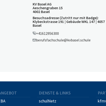
KV Basel AG
Aeschengraben 15
4002 Basel
Besuchsadresse (Zutritt nur mit Badge):
Klybeckstrasse 191 | Gebäude WKL 147 | 4057
Basel
+41612956300
berufsfachschule@kvbasel.schule
ANGEBOT
DIENSTE & LINKS
PAR
EBA
schulNetz
kfmv