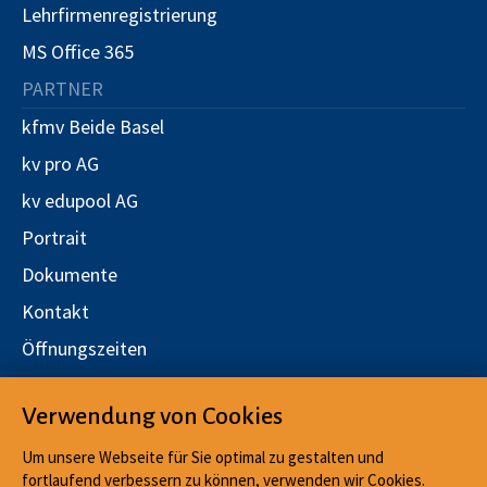
Lehrfirmenregistrierung
MS Office 365
PARTNER
kfmv Beide Basel
kv pro AG
kv edupool AG
Portrait
Dokumente
Kontakt
Öffnungszeiten
Stellen
Verwendung von Cookies
Qualitätsmanagement
Um unsere Webseite für Sie optimal zu gestalten und
fortlaufend verbessern zu können, verwenden wir Cookies.