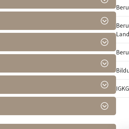
Beru
Beru
Land
Beru
Bild
IGKG