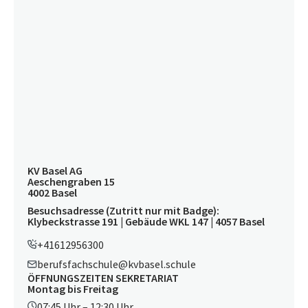
KV Basel AG
Aeschengraben 15
4002 Basel
Besuchsadresse (Zutritt nur mit Badge):
Klybeckstrasse 191 | Gebäude WKL 147 | 4057 Basel
+41612956300
berufsfachschule@kvbasel.schule
ÖFFNUNGSZEITEN SEKRETARIAT
Montag bis Freitag
07:45 Uhr – 12:30 Uhr