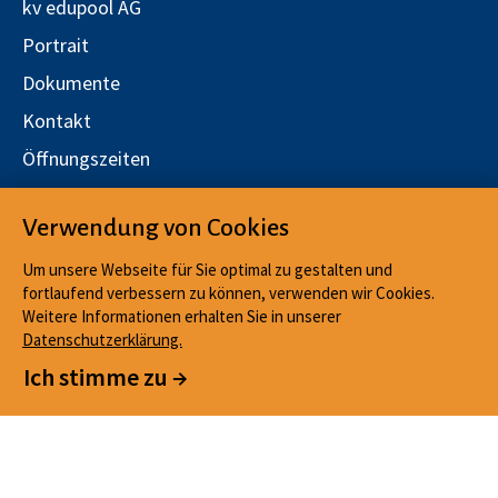
kv edupool AG
Portrait
Dokumente
Kontakt
Öffnungszeiten
Stellen
Verwendung von Cookies
Qualitätsmanagement
Um unsere Webseite für Sie optimal zu gestalten und
fortlaufend verbessern zu können, verwenden wir Cookies.
Weitere Informationen erhalten Sie in unserer
Datenschutzerklärung.
Impressum
Cookies
KONTAKT
Ich stimme zu →