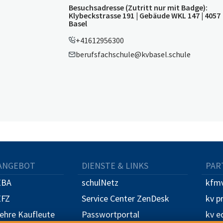
Besuchsadresse (Zutritt nur mit Badge):
Klybeckstrasse 191 | Gebäude WKL 147 | 4057
Basel
+41612956300
berufsfachschule@kvbasel.schule
ANGEBOT
DIENSTE & LINKS
PAR
EBA
schulNetz
kfmv
EFZ
Service Center ZenDesk
kv p
Lehre Kaufleute
Passwortportal
kv e