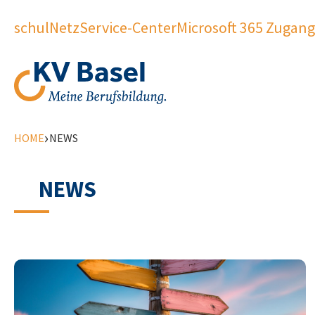
schulNetz
Service-Center
Microsoft 365 Zugang
›
HOME
NEWS
NEWS