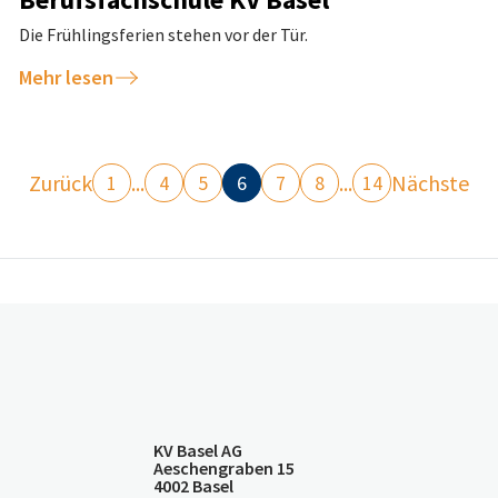
Die Frühlingsferien stehen vor der Tür.
Mehr lesen
Zurück
...
...
Nächste
1
4
5
6
7
8
14
KV Basel AG
Aeschengraben 15
4002 Basel