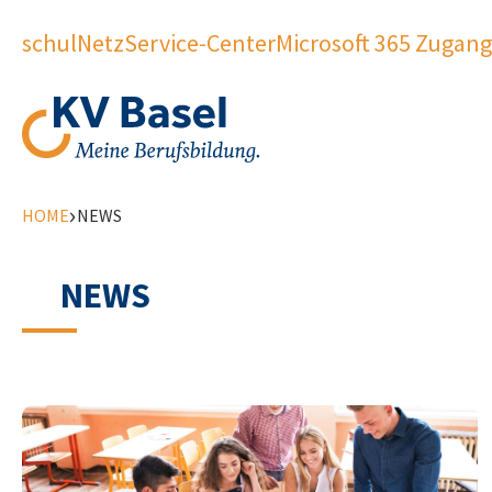
schulNetz
Service-Center
Microsoft 365 Zugang
›
HOME
NEWS
NEWS