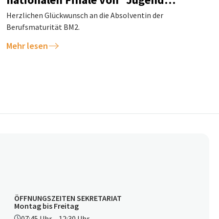
debattiert"
Herzlichen Glückwunsch an die Absolventin der
Berufsmaturität BM2.
Mehr lesen
ÖFFNUNGSZEITEN SEKRETARIAT
Montag bis Freitag
07:45 Uhr – 12:30 Uhr