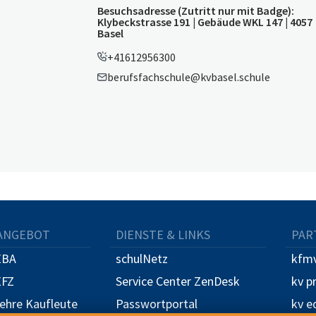
Besuchsadresse (Zutritt nur mit Badge):
Klybeckstrasse 191 | Gebäude WKL 147 | 4057
Basel
+41612956300
berufsfachschule@kvbasel.schule
ANGEBOT
DIENSTE & LINKS
PAR
EBA
schulNetz
kfmv
EFZ
Service Center ZenDesk
kv p
Lehre Kaufleute
Passwortportal
kv e